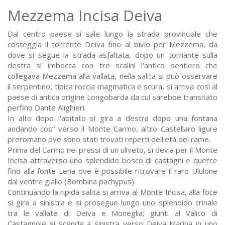
Mezzema Incisa Deiva
Dal centro paese si sale lungo la strada provinciale che
costeggia il torrente Deiva fino al bivio per Mezzema, da
dove si segue la strada asfaltata, dopo un tornante sulla
destra si imbocca con tre scalini l'antico sentiero che
collegava Mezzema alla vallata, nella salita si può osservare
il serpentino, tipica roccia magmatica e scura, si arriva così al
paese di antica origine Longobarda da cui sarebbe transitato
perfino Dante Alighieri.
In alto dopo l'abitato si gira a destra dopo una fontana
andando cos“ verso il Monte Carmo, altro Castellaro ligure
preromano ove sono stati trovati reperti dell'età del rame.
Prima del Carmo nei pressi di un uliveto, si devia per il Monte
Incisa attraverso uno splendido bosco di castagni e querce
fino alla fonte Lena ove è possibile ritrovare il raro Ululone
dal ventre giallo (Bombina pachypus).
Continuando la ripida salita si arriva al Monte Incisa, alla foce
si gira a sinistra e si prosegue lungo uno splendido crinale
tra le vallate di Deiva e Moneglia; giunti al Valico di
Castagnole si scende a sinistra verso Deiva Marina in uno