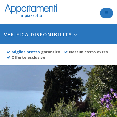
VERIFICA DISPONIBILITÀ
Check-in
Miglior prezzo
garantito
Nessun costo extra
Offerte esclusive
Notti
Adulti
Bambini
(0-2 anni)